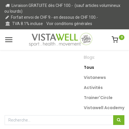
Livraison GRATUITE dès CHF 100.- (sauf articles volumineux
ou lourds)
Forfait envoi de CHF 9.- en dessous de CHF 100.-
TVA 8.1% incluse
Voir conditions générales
0
Blogs:
Tous
Vistanews
Activités
Trainer'Circle
Vistawell Academy