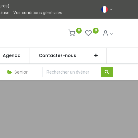
urds)
ncluse
Voir conditions générales
0
0
Agenda
Contactez-nous
Senior