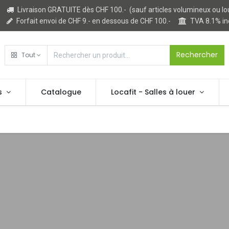
Livraison GRATUITE dès CHF 100.- (sauf articles volumineux ou lo
Forfait envoi de CHF 9.- en dessous de CHF 100.-
TVA 8.1% i
Rechercher
Tout
s
Catalogue
Locafit - Salles à louer