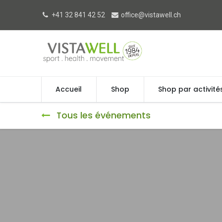
+41 32 841 42 52
office@vistawell.ch
Accueil
Shop
Shop par activité
Tous les événements