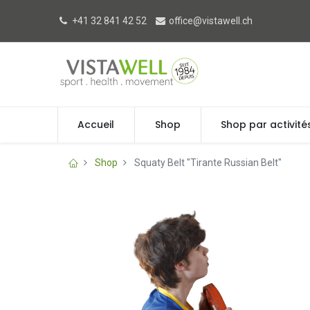
+41 32 841 42 52
office@vistawell.ch
Accueil
Shop
Shop par activité
Shop
Squaty Belt "Tirante Russian Belt"