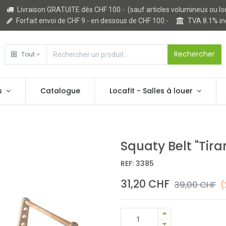
Livraison GRATUITE dès CHF 100.- (sauf articles volumineux ou lo
Forfait envoi de CHF 9.- en dessous de CHF 100.-
TVA 8.1% i
Rechercher
Tout
s
Catalogue
Locafit - Salles à louer
Squaty Belt "Tira
REF:
3385
31,20
CHF
39,00
CHF
(