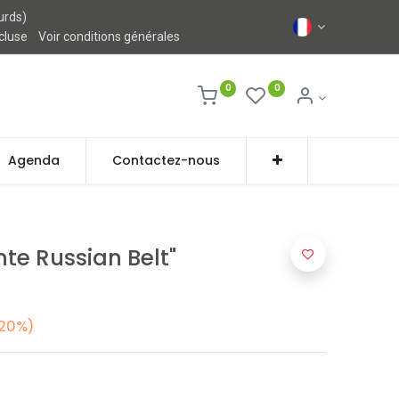
urds)
ncluse
Voir conditions générales
0
0
Agenda
Contactez-nous
nte Russian Belt"
20%)