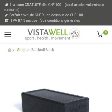
Livraison GRATUITE dès CHF 100.- (sauf articles volumineux
ou lourds)
Forfait envoi de CHF 9.- en dessous de CHF 100.-
TVA 8.1% incluse
Voir conditions générales
0
Shop
Blackroll Block