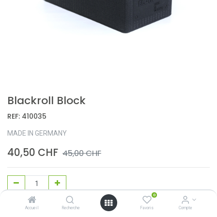
Blackroll Block
REF:
410035
MADE IN GERMANY
40,50
CHF
45,00
CHF
0
Ajouter au panier
Accueil
Recherche
Favoris
Compte