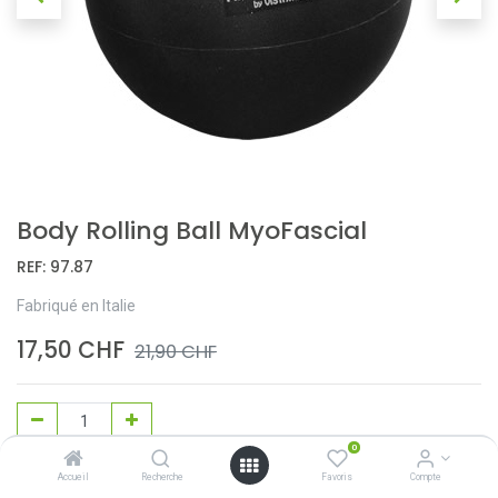
Body Rolling Ball MyoFascial
REF:
97.87
Fabriqué en Italie
17,50
CHF
21,90
CHF
0
Ajouter au panier
Accueil
Recherche
Favoris
Compte