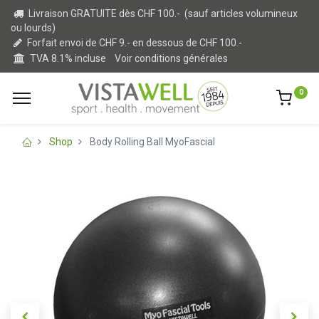
Livraison GRATUITE dès CHF 100.- (sauf articles volumineux
ou lourds)
Forfait envoi de CHF 9.- en dessous de CHF 100.-
TVA 8.1% incluse
Voir conditions générales
0
Shop
Body Rolling Ball MyoFascial