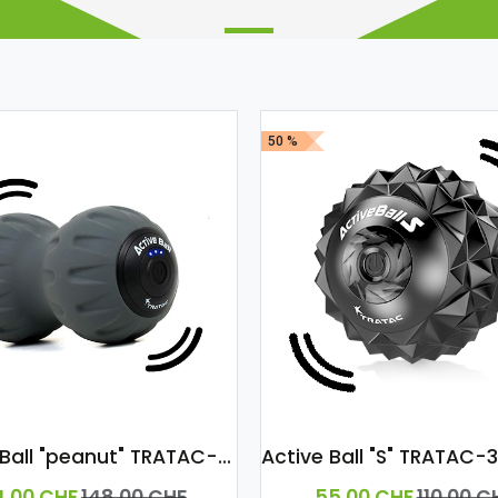
50 %
Active Ball "peanut" TRATAC-3 Vibrations-Stufen
4,00
CHF
148,00
CHF
55,00
CHF
110,00
C