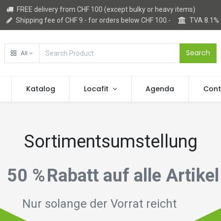
FREE delivery from CHF 100 (except bulky or heavy items)
Shipping fee of CHF 9.- for orders below CHF 100.-
TVA 8.1%
Search
All
Katalog
Locafit
Agenda
Cont
Sortimentsumstellung
50 %
Rabatt auf alle Artikel
Nur solange der Vorrat reicht