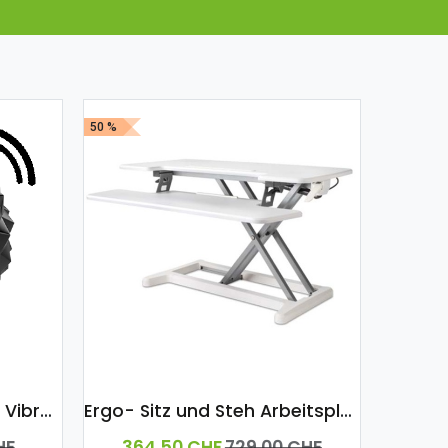
50 %
Active Ball "S" TRATAC-3 Vibrations-Stufen
Ergo- Sitz und Steh Arbeitsplatz für PC mit Gasdruckfeder
HF
364,50
CHF
729,00
CHF