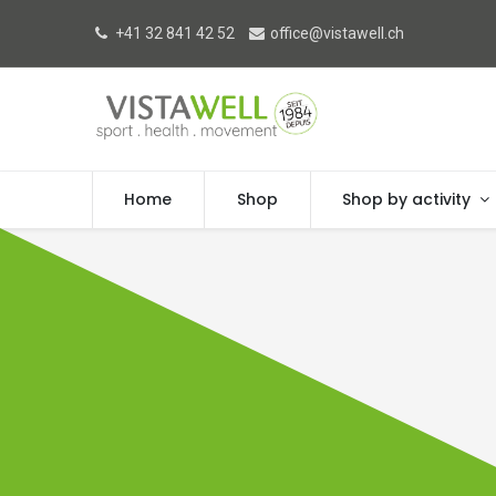
+41 32 841 42 52
office@vistawell.ch
Home
Shop
Shop by activity