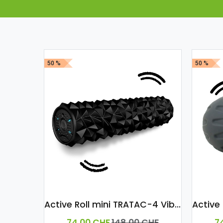
50 %
50 %
Active Roll mini TRATAC-4 Vibrations-Stufen
74,00
CHF
148,00
CHF
7