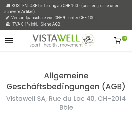
KOSTENLOSE Lieferung ab CHF 100.- (ausser grosse oder
schwere Artikel)
Versandpauschale von CHF 9.- unter CHF 100.-
TVA 8.1% inkl.
Siehe AGB
0
Allgemeine
Geschäftsbedingungen (AGB)
Vistawell SA, Rue du Lac 40, CH-2014
Bôle