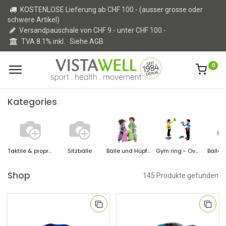
KOSTENLOSE Lieferung ab CHF 100.- (ausser grosse oder
schwere Artikel)
Versandpauschale von CHF 9.- unter CHF 100.-
TVA 8.1% inkl.
Siehe AGB
0
Kategories
Taktile & propriozeptive Stimulation
Sitzbälle
Bälle und Hüpftiere
Gym ring - Overball
Bälle U
Shop
145 Produkte gefunden