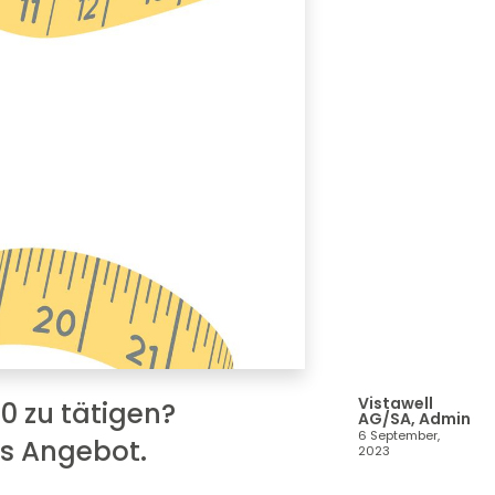
Vistawell
00 zu tätigen?
AG/SA, Admin
6 September,
hes Angebot.
2023