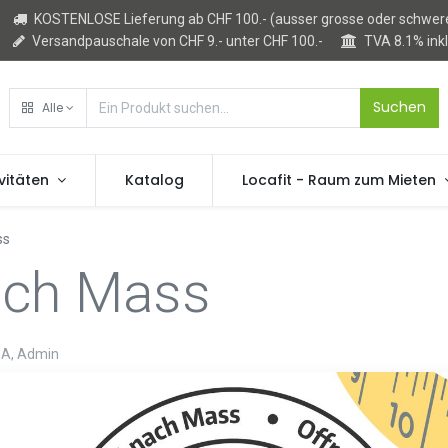
KOSTENLOSE Lieferung ab CHF 100.- (ausser grosse oder schwere
Versandpauschale von CHF 9.- unter CHF 100.-
TVA 8.1% ink
Suchen
Alle
vitäten
Katalog
Locafit - Raum zum Mieten
ss
ach Mass
SA, Admin