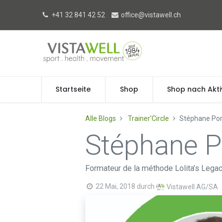
+41 32 841 42 52
office@vistawell.ch
Startseite
Shop
Shop nach Akti
Alle Blogs
Trainer'Circle
Stéphane Por
Stéphane Po
Formateur de la méthode Lolita’s Lega
22 Mai, 2018
durch
Vistawell AG/SA