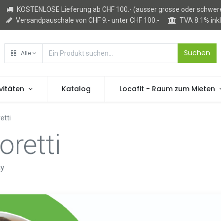
KOSTENLOSE Lieferung ab CHF 100.- (ausser grosse oder schwere
Versandpauschale von CHF 9.- unter CHF 100.-
TVA 8.1% ink
Suchen
Alle
vitäten
Katalog
Locafit - Raum zum Mieten
etti
retti
cy