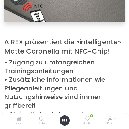
AIREX präsentiert die «intelligente»
Matte Coronella mit NFC-Chip!
• Zugang zu umfangreichen
Trainingsanleitungen
• Zusätzliche Informationen wie
Pflegeanleitungen und
Nutzungshinweise sind immer
griffbereit
• Aktive Unterstützung des
0
Kundenberaters mit allen
Home
Suche
Wishlist
Konto