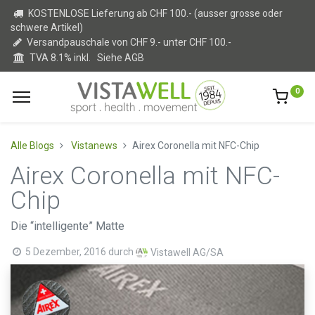
KOSTENLOSE Lieferung ab CHF 100.- (ausser grosse oder
schwere Artikel)
Versandpauschale von CHF 9.- unter CHF 100.-
TVA 8.1% inkl.
Siehe AGB
0
Alle Blogs
Vistanews
Airex Coronella mit NFC-Chip
Airex Coronella mit NFC-
Chip
Die “intelligente” Matte
5 Dezember, 2016
durch
Vistawell AG/SA