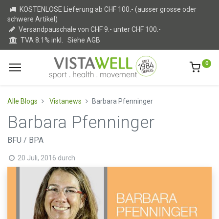
KOSTENLOSE Lieferung ab CHF 100.- (ausser grosse oder
schwere Artikel)
Versandpauschale von CHF 9.- unter CHF 100.-
TVA 8.1% inkl.
Siehe AGB
0
Alle Blogs
Vistanews
Barbara Pfenninger
Barbara Pfenninger
BFU / BPA
20 Juli, 2016
durch