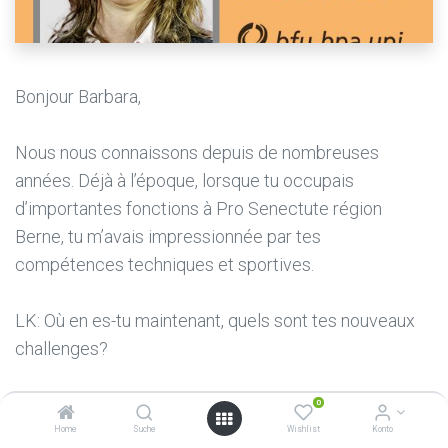
Bonjour Barbara,
Nous nous connaissons depuis de nombreuses
années. Déjà à l’époque, lorsque tu occupais
d’importantes fonctions à Pro Senectute région
Berne, tu m’avais impressionnée par tes
compétences techniques et sportives.
LK: Où en es-tu maintenant, quels sont tes nouveaux
challenges?
BP: Je travaille en tant que collaboratrice scientifique
0
au bpa, bureau de prévention des accidents dans le
Home
Suche
Wishlist
Konto