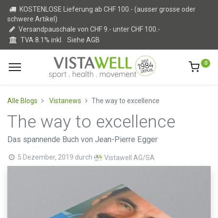
KOSTENLOSE Lieferung ab CHF 100.- (ausser grosse oder
schwere Artikel)
Versandpauschale von CHF 9.- unter CHF 100.-
TVA 8.1% inkl.
Siehe AGB
0
Alle Blogs
Vistanews
The way to excellence
The way to excellence
Das spannende Buch von Jean-Pierre Egger
5 Dezember, 2019
durch
Vistawell AG/SA