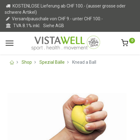
KOSTENLOSE Lieferung ab CHF 100.- (ausser grosse oder
schwere Artikel)
Versandpauschale von CHF 9.- unter CHF 100.-
TVA 8.1% inkl.
Siehe AGB
0
Shop
Spezial Bälle
Knead a Ball