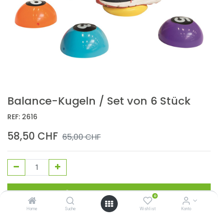
Balance-Kugeln / Set von 6 Stück
REF:
2616
58,50
CHF
65,00
CHF
In den Warenkorb
0
Home
Suche
Wishlist
Konto