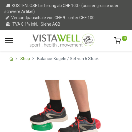
KOSTENLOSE Lieferung ab CHF 100.- (ausser grosse oder
schwere Artikel)
Versandpauschale von CHF 9.- unter CHF 100.-
TVA 8.1% inkl.
Siehe AGB
0
Shop
Balance-Kugeln / Set von 6 Stück