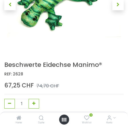
Beschwerte Eidechse Manimo®
REF:
2628
67,25
CHF
74,70
CHF
0
In den Warenkorb
Home
Suche
Wishlist
Konto