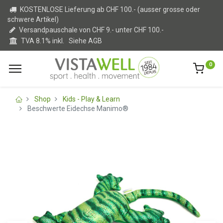
KOSTENLOSE Lieferung ab CHF 100.- (ausser grosse oder
schwere Artikel)
Versandpauschale von CHF 9.- unter CHF 100.-
TVA 8.1% inkl.
Siehe AGB
0
Shop
Kids - Play & Learn
Beschwerte Eidechse Manimo®