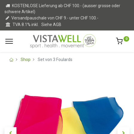
KOSTENLOSE Lieferung ab CHF 100.- (ausser grosse oder
schwere Artikel)
Versandpauschale von CHF 9.- unter CHF 100.-
TVA 8.1% inkl.
Siehe AGB
0
Shop
Set von 3 Foulards