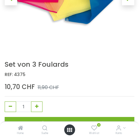
Set von 3 Foulards
REF:
4375
10,70
CHF
11,90
CHF
In den Warenkorb
0
Home
Suche
Wishlist
Konto