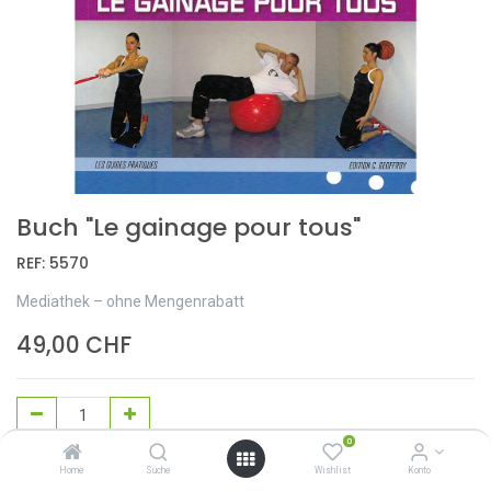
Buch "Le gainage pour tous"
REF:
5570
Mediathek – ohne Mengenrabatt
49,00
CHF
0
In den Warenkorb
Home
Suche
Wishlist
Konto