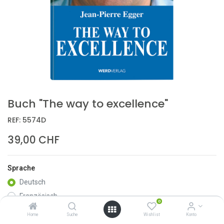
Buch "The way to excellence"
REF:
5574D
39,00
CHF
Sprache
Deutsch
Französisch
0
Home
Suche
Wishlist
Konto