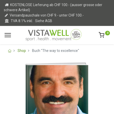
KOSTENLOSE Lieferung ab CHF 100.- (ausser grosse oder
schwere Artikel)
Versandpauschale von CHF 9.- unter CHF 100.-
TVA 8.1% inkl.
Siehe AGB
0
Shop
Buch "The way to excellence"