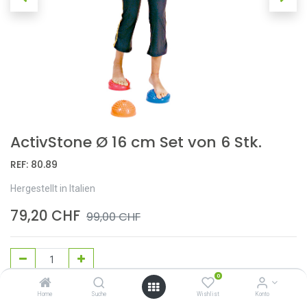
ActivStone Ø 16 cm Set von 6 Stk.
REF:
80.89
Hergestellt in Italien
79,20
CHF
99,00
CHF
0
In den Warenkorb
Home
Suche
Wishlist
Konto