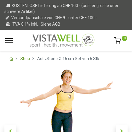
KOSTENLOSE Lieferung ab CHF 100.- (ausser grosse oder
schwere Artikel)
Versandpauschale von CHF 9.- unter CHF 100.-
TVA 8.1% inkl.
Siehe AGB
0
Shop
ActivStone Ø 16 cm Set von 6 Stk.