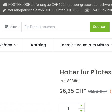
KOSTENLOSE Lieferung ab CHF 100.- (ausser grosse oder schwere
Versandpauschale von CHF 9.- unter CHF 100.-
TVA 8.1% ink
Suchen
Alle
vitäten
Katalog
Locafit - Raum zum Mieten
Halter für Pilates
REF:
8038BL
26,35
CHF
31,00
CHF
(