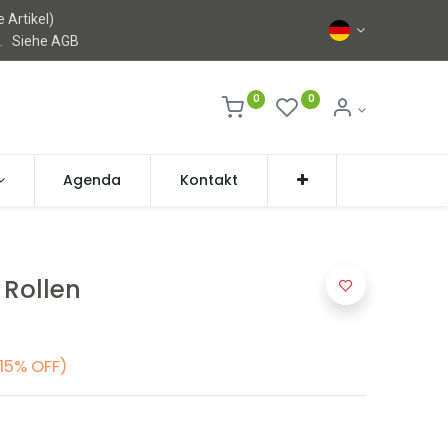
 Artikel)
l.
Siehe AGB
0
0
Agenda
Kontakt
 Rollen
15% OFF)