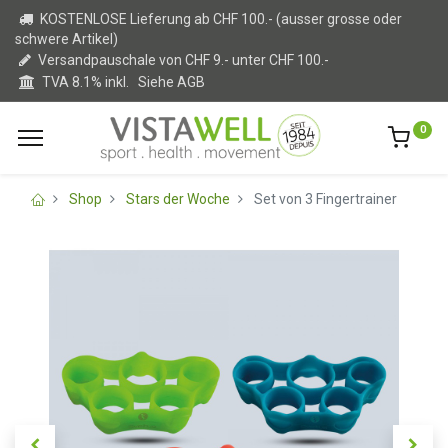
KOSTENLOSE Lieferung ab CHF 100.- (ausser grosse oder
schwere Artikel)
Versandpauschale von CHF 9.- unter CHF 100.-
TVA 8.1% inkl.
Siehe AGB
0
Shop
Stars der Woche
Set von 3 Fingertrainer