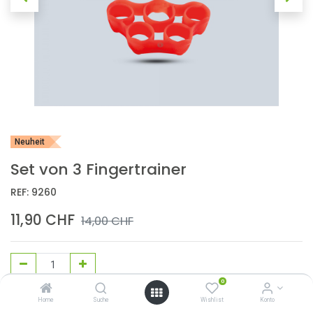
Neuheit
Set von 3 Fingertrainer
REF:
9260
11,90
CHF
14,00
CHF
0
In den Warenkorb
Home
Suche
Wishlist
Konto