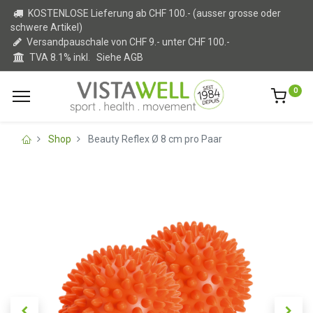
KOSTENLOSE Lieferung ab CHF 100.- (ausser grosse oder
schwere Artikel)
Versandpauschale von CHF 9.- unter CHF 100.-
TVA 8.1% inkl.
Siehe AGB
0
Shop
Beauty Reflex Ø 8 cm pro Paar