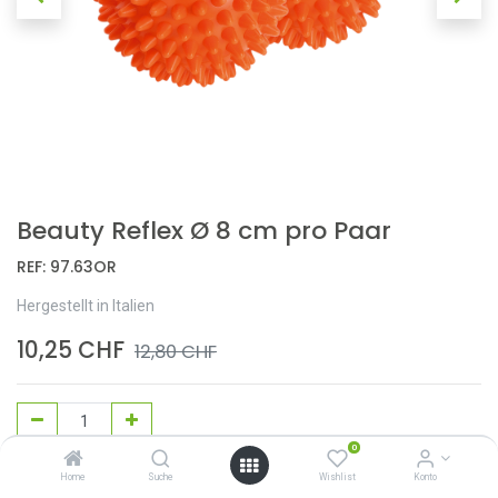
Beauty Reflex Ø 8 cm pro Paar
REF:
97.63OR
Hergestellt in Italien
10,25
CHF
12,80
CHF
0
In den Warenkorb
Home
Suche
Wishlist
Konto