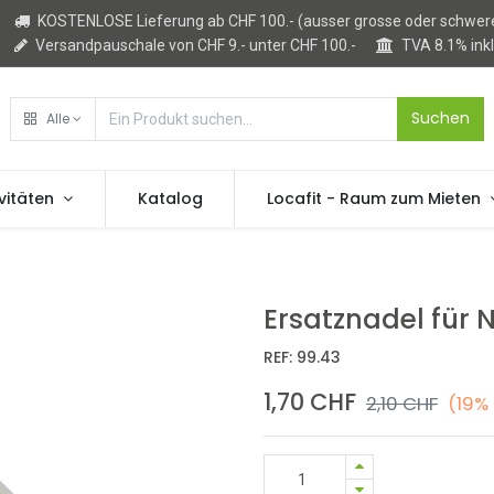
KOSTENLOSE Lieferung ab CHF 100.- (ausser grosse oder schwere
Versandpauschale von CHF 9.- unter CHF 100.-
TVA 8.1% ink
Suchen
Alle
vitäten
Katalog
Locafit - Raum zum Mieten
Ersatznadel für
REF:
99.43
1,70
CHF
2,10
CHF
(19%