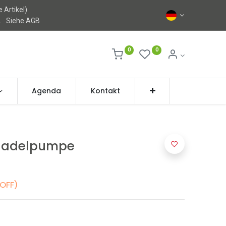
 Artikel)
l.
Siehe AGB
0
0
Agenda
Kontakt
 Nadelpumpe
 OFF)