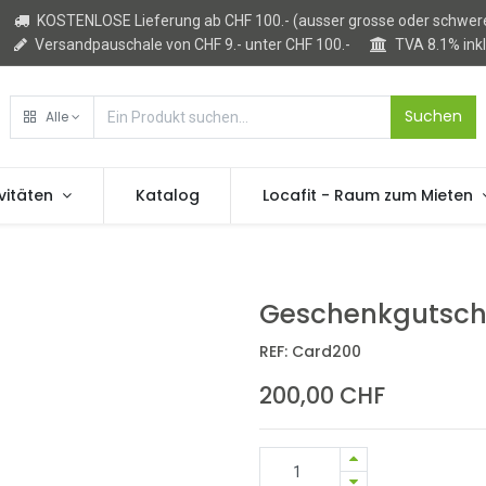
KOSTENLOSE Lieferung ab CHF 100.- (ausser grosse oder schwere
Versandpauschale von CHF 9.- unter CHF 100.-
TVA 8.1% ink
Suchen
Alle
vitäten
Katalog
Locafit - Raum zum Mieten
Geschenkgutsche
REF:
Card200
200,00
CHF