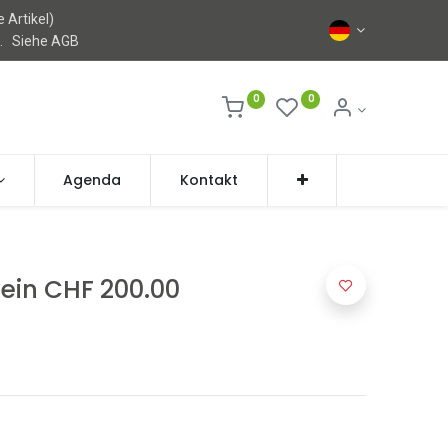
 Artikel)
l.
Siehe AGB
0
0
Agenda
Kontakt
in CHF 200.00