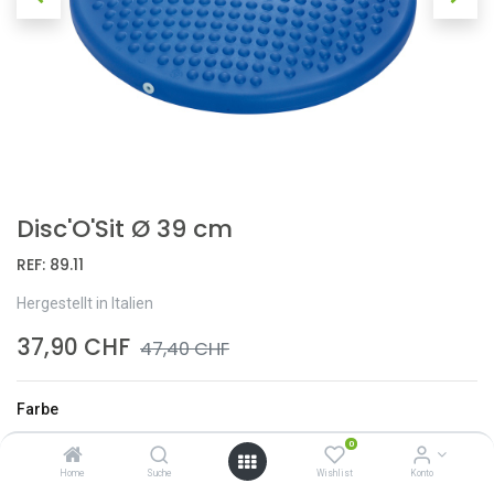
Disc'O'Sit Ø 39 cm
REF:
89.11
Hergestellt in Italien
37,90
CHF
47,40
CHF
Farbe
blau
0
grau
Home
Suche
Wishlist
Konto