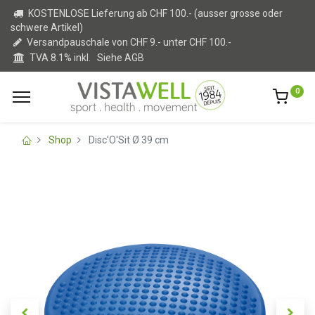
KOSTENLOSE Lieferung ab CHF 100.- (ausser grosse oder
schwere Artikel)
Versandpauschale von CHF 9.- unter CHF 100.-
TVA 8.1% inkl.
Siehe AGB
0
Shop
Disc'O'Sit Ø 39 cm