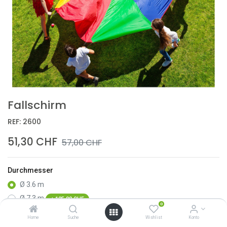
Fallschirm
REF:
2600
51,30
CHF
57,00
CHF
Durchmesser
Ø 3.6 m
Ø 7.3 m
+
105,00
CHF
0
Ø 6 m
+
63,00
CHF
Home
Suche
Wishlist
Konto