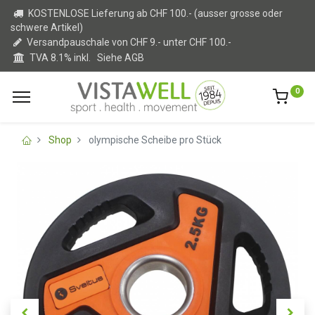
KOSTENLOSE Lieferung ab CHF 100.- (ausser grosse oder
schwere Artikel)
Versandpauschale von CHF 9.- unter CHF 100.-
TVA 8.1% inkl.
Siehe AGB
0
Shop
olympische Scheibe pro Stück