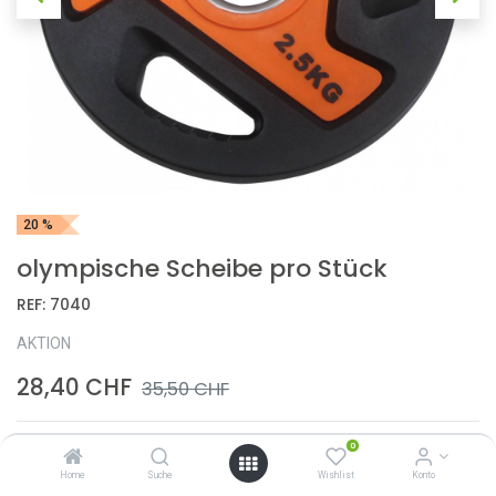
20 %
olympische Scheibe pro Stück
REF:
7040
AKTION
28,40
CHF
35,50
CHF
0
Gewicht
Home
Suche
Wishlist
Konto
2.5 kg