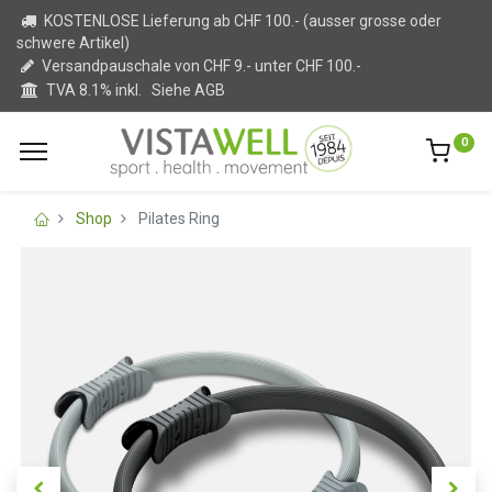
KOSTENLOSE Lieferung ab CHF 100.- (ausser grosse oder
schwere Artikel)
Versandpauschale von CHF 9.- unter CHF 100.-
TVA 8.1% inkl.
Siehe AGB
0
Shop
Pilates Ring