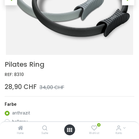
Pilates Ring
REF:
8310
28,90
CHF
34,00
CHF
Farbe
anthrazit
hellgrau
0
Home
Suche
Wishlist
Konto