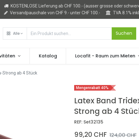
KOSTENLOSE Lieferung ab CHF 100.- (ausser grosse oder schwere
Versandpauschale von CHF 9.- unter CHF 100.-
TVA 8.1% ink
Suchen
Alle
vitäten
Katalog
Locafit - Raum zum Mieten
-Strong ab 4 Stück
Mengenrabatt 40%
Latex Band Trid
Strong ab 4 Stüc
REF:
Set32135
99,20
CHF
124,00
CHF