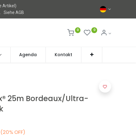
 Artikel)
l.
Siehe AGB
0
0
Agenda
Kontakt
ex® 25m Bordeaux/Ultra-
k
(20% OFF)