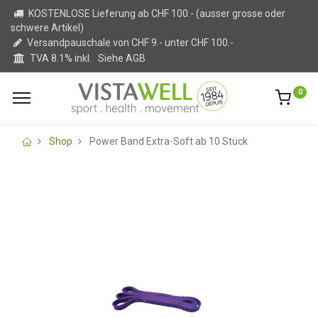
KOSTENLOSE Lieferung ab CHF 100.- (ausser grosse oder
schwere Artikel)
Versandpauschale von CHF 9.- unter CHF 100.-
TVA 8.1% inkl.
Siehe AGB
0
Shop
Power Band Extra-Soft ab 10 Stück