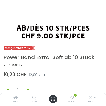
Mengenrabatt 25%
Power Band Extra-Soft ab 10 Stück
REF:
Set6370
10,20
CHF
12,00
CHF
0
In den Warenkorb
Home
Suche
Wishlist
Konto