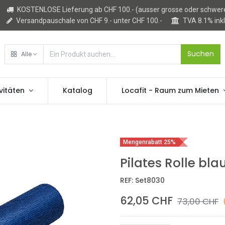
KOSTENLOSE Lieferung ab CHF 100.- (ausser grosse oder schwere
Versandpauschale von CHF 9.- unter CHF 100.-
TVA 8.1% ink
Suchen
Alle
vitäten
Katalog
Locafit - Raum zum Mieten
Mengenrabatt 25%
Pilates Rolle bla
REF:
Set8030
62,05
CHF
73,00
CHF