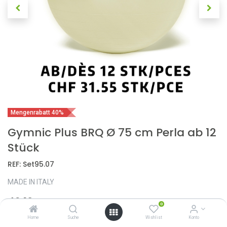
Mengenrabatt 40%
Gymnic Plus BRQ Ø 75 cm Perla ab 12
Stück
REF:
Set95.07
MADE IN ITALY
42,10
CHF
52,60
CHF
0
Home
Suche
Wishlist
Konto