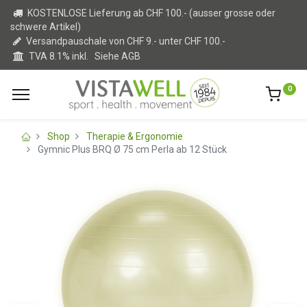
KOSTENLOSE Lieferung ab CHF 100.- (ausser grosse oder
schwere Artikel)
Versandpauschale von CHF 9.- unter CHF 100.-
TVA 8.1% inkl.
Siehe AGB
0
Shop
Therapie & Ergonomie
Gymnic Plus BRQ Ø 75 cm Perla ab 12 Stück