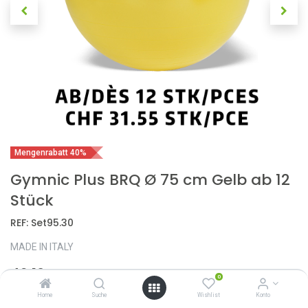
Mengenrabatt 40%
Gymnic Plus BRQ Ø 75 cm Gelb ab 12
Stück
REF:
Set95.30
MADE IN ITALY
42,10
CHF
52,60
CHF
0
Home
Suche
Wishlist
Konto