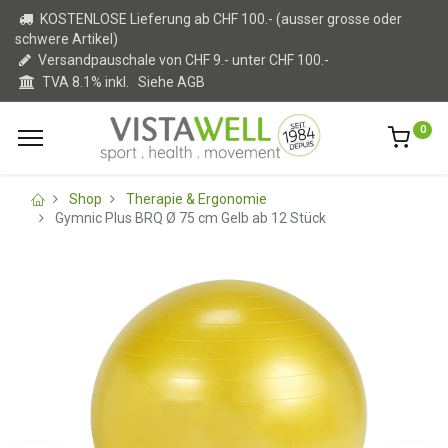
KOSTENLOSE Lieferung ab CHF 100.- (ausser grosse oder
schwere Artikel)
Versandpauschale von CHF 9.- unter CHF 100.-
TVA 8.1% inkl.
Siehe AGB
0
Shop
Therapie & Ergonomie
Gymnic Plus BRQ Ø 75 cm Gelb ab 12 Stück