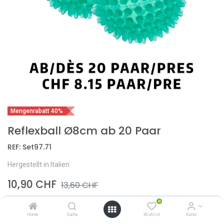
Mengenrabatt 40%
Reflexball Ø8cm ab 20 Paar
REF:
Set97.71
Hergestellt in Italien
10,90
CHF
13,60
CHF
0
Home
Suche
Wishlist
Konto