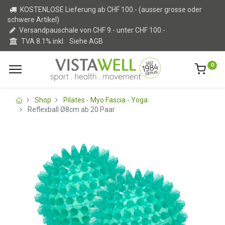
KOSTENLOSE Lieferung ab CHF 100.- (ausser grosse oder
schwere Artikel)
Versandpauschale von CHF 9.- unter CHF 100.-
TVA 8.1% inkl.
Siehe AGB
0
Shop
Pilates - Myo Fascia - Yoga
Reflexball Ø8cm ab 20 Paar