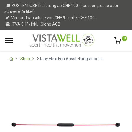
KOSTENLOSE Lieferung ab CHF 100.- (ausser grosse oder
schwere Artikel)
Versandpauschale von CHF 9.- unter CHF 100.-
TVA 8.1% inkl.
Siehe AGB
0
Shop
Staby Flexi Fun Ausstellungsmodell