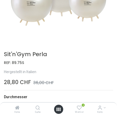
Sit'n'Gym Perla
REF:
89.75S
Hergestellt in Italien
28,80
CHF
36,00
CHF
Durchmesser
Ø 55 cm
0
Ø 65 cm
+
6,00
CHF
Home
Suche
Wishlist
Konto