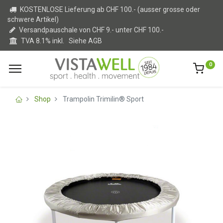
KOSTENLOSE Lieferung ab CHF 100.- (ausser grosse oder
schwere Artikel)
Versandpauschale von CHF 9.- unter CHF 100.-
TVA 8.1% inkl.
Siehe AGB
0
Shop
Trampolin Trimilin® Sport