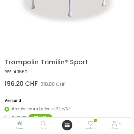
Trampolin Trimilin® Sport
REF:
4055D
196,20
CHF
218,00
CHF
Versand
Abzuholen im Laden in Bôle/NE
Versand
+
38,00
CHF
0
Home
Suche
Wishlist
Konto