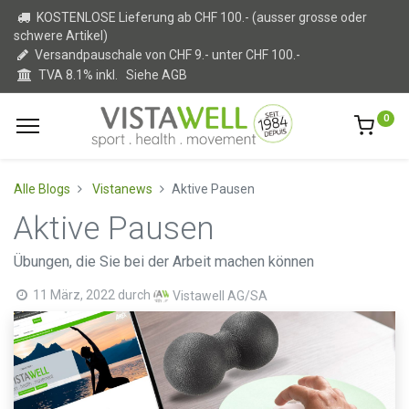
KOSTENLOSE Lieferung ab CHF 100.- (ausser grosse oder
schwere Artikel)
Versandpauschale von CHF 9.- unter CHF 100.-
TVA 8.1% inkl.
Siehe AGB
0
Alle Blogs
Vistanews
Aktive Pausen
Aktive Pausen
Übungen, die Sie bei der Arbeit machen können
11 März, 2022
durch
Vistawell AG/SA