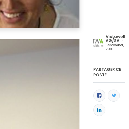
Vistawell
AG/SA
13
September,
2016
PARTAGER CE
POSTE