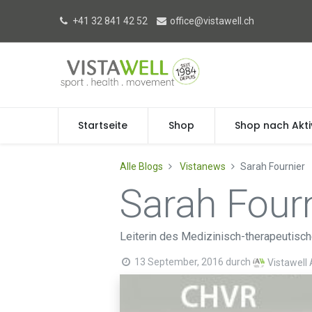
+41 32 841 42 52
office@vistawell.ch
Startseite
Shop
Shop nach Akti
Alle Blogs
Vistanews
Sarah Fournier
Sarah Fourn
Leiterin des Medizinisch-therapeutis
13 September, 2016
durch
Vistawell