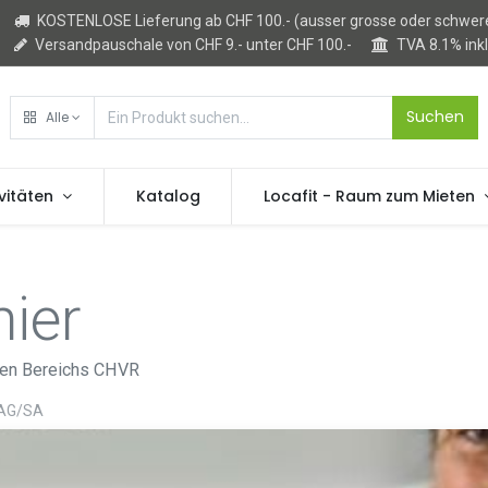
KOSTENLOSE Lieferung ab CHF 100.- (ausser grosse oder schwere
Versandpauschale von CHF 9.- unter CHF 100.-
TVA 8.1% ink
Suchen
Alle
vitäten
Katalog
Locafit - Raum zum Mieten
ier
chen Bereichs CHVR
 AG/SA