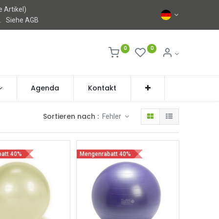
 Artikel)
l.
Siehe AGB
0
0
Agenda
Kontakt
Sortieren nach :
Fehler
att 40%
Mengenrabatt 40%