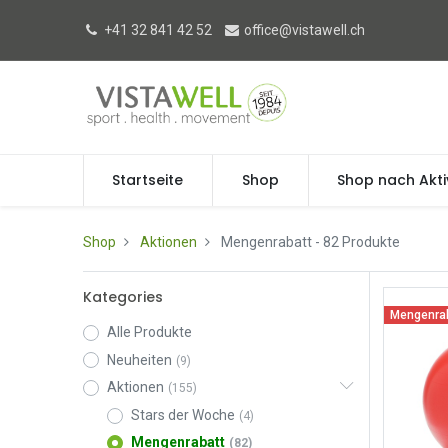
+41 32 841 42 52
office@vistawell.ch
Startseite
Shop
Shop nach Akti
Shop
Aktionen
Mengenrabatt
- 82 Produkte
Kategories
Mengenra
Alle Produkte
Neuheiten
(9)
Aktionen
(155)
Stars der Woche
(4)
Mengenrabatt
(82)