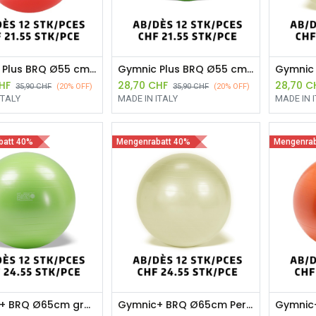
Gymnic Plus BRQ Ø55 cm Rot ab 12 Stück
Gymnic Plus BRQ Ø55 cm Grün ab 12 Stück
HF
28,70
CHF
28,70
C
35,90
CHF
(20% OFF)
35,90
CHF
(20% OFF)
ITALY
MADE IN ITALY
MADE IN 
batt 40%
Mengenrabatt 40%
Mengenrab
Gymnic+ BRQ Ø65cm grün ab 12 Stück
Gymnic+ BRQ Ø65cm Perla ab 12 Stück