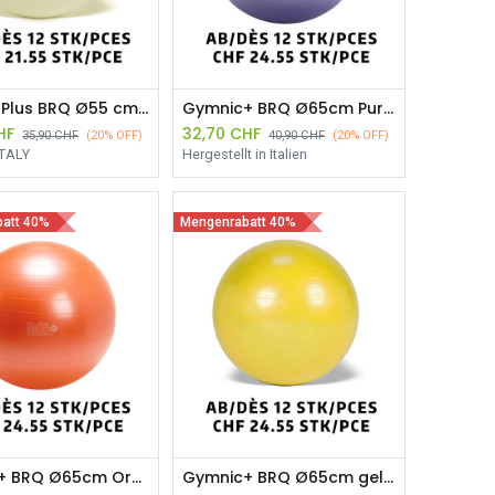
Gymnic Plus BRQ Ø55 cm Perla ab 12 Stück
Gymnic+ BRQ Ø65cm Purple ab 12 Stück
HF
32,70
CHF
35,90
CHF
(20% OFF)
40,90
CHF
(20% OFF)
ITALY
Hergestellt in Italien
att 40%
Mengenrabatt 40%
Gymnic+ BRQ Ø65cm Orange ab 12 Stück
Gymnic+ BRQ Ø65cm gelb ab 12 Stück