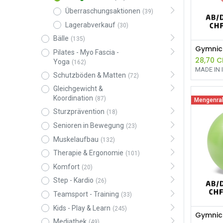
Überraschungsaktionen
(39)
Lagerabverkauf
(30)
Bälle
(135)
Pilates - Myo Fascia -
28,70
C
Yoga
(162)
MADE IN 
Schutzböden & Matten
(72)
Gleichgewicht &
Koordination
(87)
Mengenra
Sturzprävention
(18)
Senioren in Bewegung
(23)
Muskelaufbau
(132)
Therapie & Ergonomie
(101)
Komfort
(20)
Step - Kardio
(26)
Teamsport - Training
(33)
Kids - Play & Learn
(245)
Mediathek
(49)