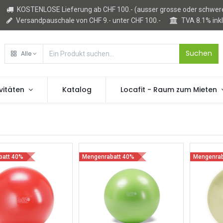
KOSTENLOSE Lieferung ab CHF 100.- (ausser grosse oder schwere
Versandpauschale von CHF 9.- unter CHF 100.-
TVA 8.1% ink
Suchen
Alle
vitäten
Katalog
Locafit - Raum zum Mieten
batt 40%
Mengenrabatt 40%
Mengenrab