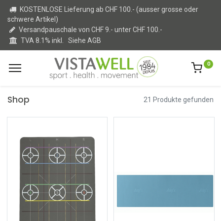
KOSTENLOSE Lieferung ab CHF 100.- (ausser grosse oder
schwere Artikel)
Versandpauschale von CHF 9.- unter CHF 100.-
TVA 8.1% inkl.
Siehe AGB
0
Shop
21 Produkte gefunden