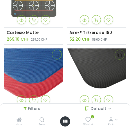
Cartesio Matte
Airex® TrExercise 180
269,10
CHF
52,20
CHF
299,00
CHF
58,00
CHF
Filters
Default
Airex® Coronella 185
Airex® Coronella 200 Schiefer
0
92,25
CHF
101,50
CHF
102,50
CHF
112,80
CHF
Home
Suche
Wishlist
Konto