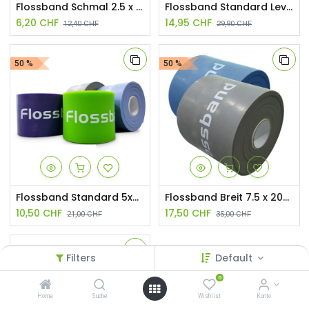
Flossband Schmal 2.5 x 206cm / Extra-Strong
Flossband Standard Level 3, 206 x 5 cm, stark
6,20
CHF
14,95
CHF
12,40
CHF
29,90
CHF
50 %
50 %
Flossband Standard 5x206cm/Extra-Strong
Flossband Breit 7.5 x 206cm/Medium
10,50
CHF
17,50
CHF
21,00
CHF
35,00
CHF
50 %
Filters
Default
0
Home
Suche
Wishlist
Konto