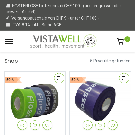
KOSTENLOSE Lieferung ab CHF 100.- (ausser grosse oder
schwere Artikel)
Versandpauschale von CHF 9.- unter CHF 100.-
TVA 8.1% inkl.
Siehe AGB
0
Shop
5 Produkte gefunden
50 %
50 %