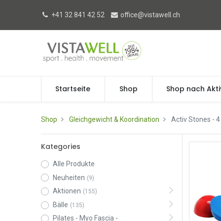
+41 32 841 42 52
office@vistawell.ch
Startseite
Shop
Shop nach Akti
Shop
Gleichgewicht & Koordination
Activ Stones
- 4
Kategories
Alle Produkte
Neuheiten
(9)
Aktionen
(155)
Bälle
(135)
Pilates - Myo Fascia -