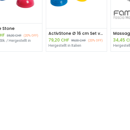
e Stone
ActivStone Ø 16 cm Set von 6 Stk.
HF
59,00
CHF
(20% OFF)
79,20
CHF
34,45
C
Stk. / Hergestellt in
99,00
CHF
(20% OFF)
Hergestellt in Italien
Hergestellt