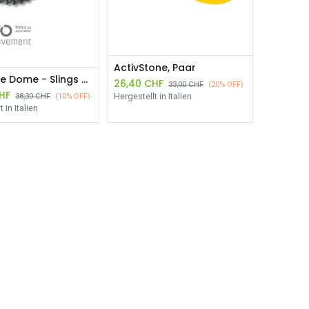
ActivStone, Paar
Massage Dome - Slings Myofascial Training® pro Paar
26,40
CHF
33,00
CHF
(20% OFF)
HF
Hergestellt in Italien
38,30
CHF
(10% OFF)
 in Italien