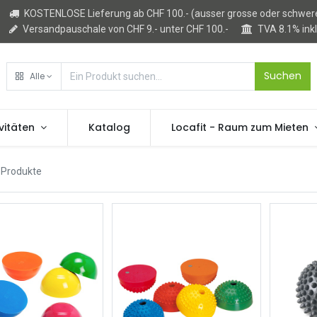
KOSTENLOSE Lieferung ab CHF 100.- (ausser grosse oder schwere
Versandpauschale von CHF 9.- unter CHF 100.-
TVA 8.1% ink
Suchen
Alle
vitäten
Katalog
Locafit - Raum zum Mieten
 Produkte