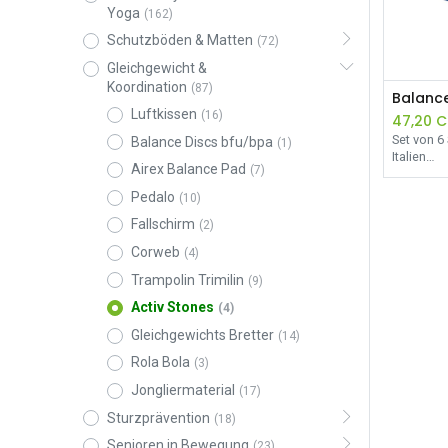
Yoga
(162)
Schutzböden & Matten
(72)
Gleichgewicht &
Koordination
(87)
Balanc
Luftkissen
(16)
47,20
C
Set von 6 
Balance Discs bfu/bpa
(1)
Italien
Airex Balance Pad
(7)
Pedalo
(10)
Fallschirm
(2)
Corweb
(4)
Trampolin Trimilin
(9)
Activ Stones
(4)
Gleichgewichts Bretter
(14)
Rola Bola
(3)
Jongliermaterial
(17)
Sturzprävention
(18)
Senioren in Bewegung
(23)