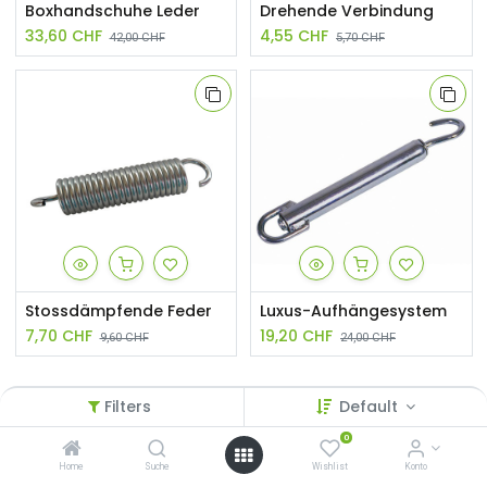
Boxhandschuhe Leder
Drehende Verbindung
33,60
CHF
4,55
CHF
42,00
CHF
5,70
CHF
Stossdämpfende Feder
Luxus-Aufhängesystem
7,70
CHF
19,20
CHF
9,60
CHF
24,00
CHF
Filters
Default
0
Vistawell
Home
Suche
Wishlist
Konto