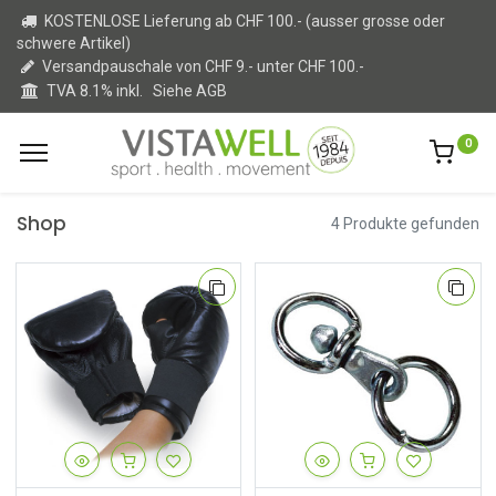
KOSTENLOSE Lieferung ab CHF 100.- (ausser grosse oder
schwere Artikel)
Versandpauschale von CHF 9.- unter CHF 100.-
TVA 8.1% inkl.
Siehe AGB
0
Shop
4 Produkte gefunden