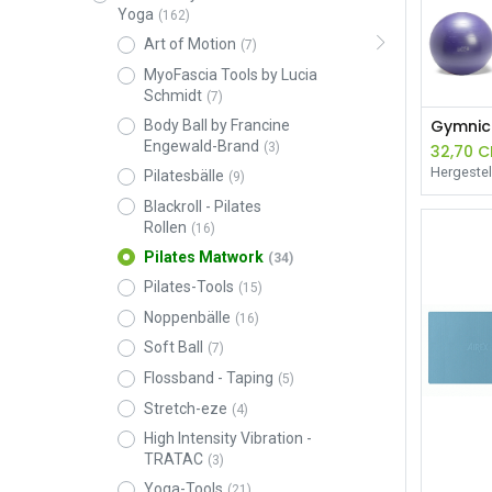
Yoga
(162)
Art of Motion
(7)
MyoFascia Tools by Lucia
Schmidt
(7)
Gymnic
Body Ball by Francine
Engewald-Brand
(3)
32,70
C
Hergestell
Pilatesbälle
(9)
Blackroll - Pilates
Rollen
(16)
Pilates Matwork
(34)
Pilates-Tools
(15)
Noppenbälle
(16)
Soft Ball
(7)
Flossband - Taping
(5)
Stretch-eze
(4)
High Intensity Vibration -
TRATAC
(3)
Yoga-Tools
(21)