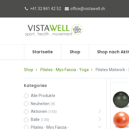
+41 32 841 42 52
office@vistawell.ch
Startseite
Shop
Shop nach Akti
Shop
Pilates - Myo Fascia - Yoga
Pilates Matwork
- 
Kategories
Alle Produkte
Neuheiten
(9)
Aktionen
(155)
Bälle
(135)
Pilates - Myo Fascia -