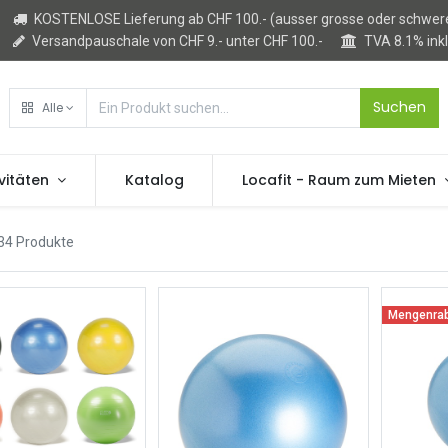
KOSTENLOSE Lieferung ab CHF 100.- (ausser grosse oder schwere
Versandpauschale von CHF 9.- unter CHF 100.-
TVA 8.1% ink
Suchen
Alle
vitäten
Katalog
Locafit - Raum zum Mieten
34 Produkte
Mengenrab