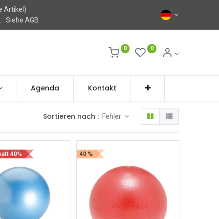
 Artikel)
l.
Siehe AGB
0
0
Agenda
Kontakt
Sortieren nach :
Fehler
att 40%
40 %