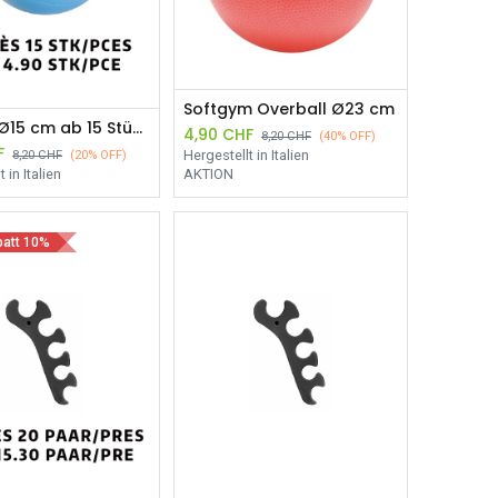
Softgym Overball Ø23 cm
Over Ki Ø15 cm ab 15 Stück
4,90
CHF
8,20
CHF
(40% OFF)
F
Hergestellt in Italien
8,20
CHF
(20% OFF)
 in Italien
AKTION
att 10%