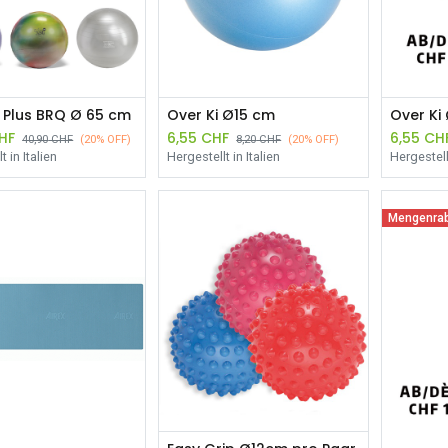
 Plus BRQ Ø 65 cm
Over Ki Ø15 cm
HF
6,55
CHF
6,55
CH
40,90
CHF
(20% OFF)
8,20
CHF
(20% OFF)
t in Italien
Hergestellt in Italien
Hergestellt
Mengenrab