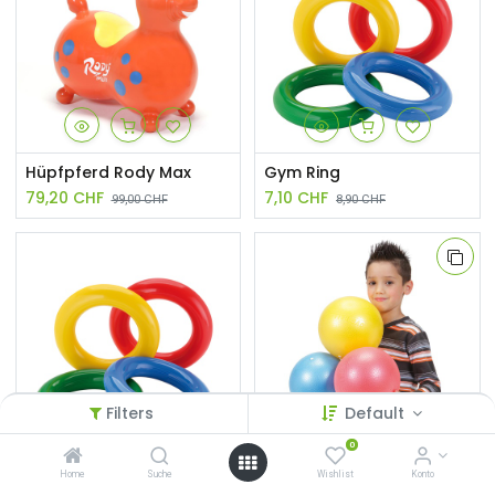
Hüpfpferd Rody Max
Gym Ring
79,20
CHF
7,10
CHF
99,00
CHF
8,90
CHF
Filters
Default
0
Gym Ring, Set von 4 Stück
Overball
Home
Suche
Wishlist
Konto