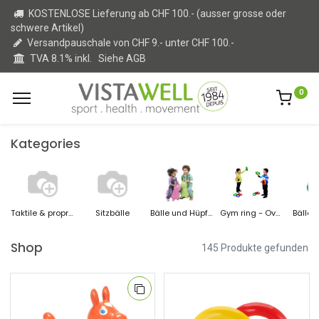
KOSTENLOSE Lieferung ab CHF 100.- (ausser grosse oder
schwere Artikel)
Versandpauschale von CHF 9.- unter CHF 100.-
TVA 8.1% inkl.
Siehe AGB
0
Kategories
Taktile & propriozeptive Stimulation
Sitzbälle
Bälle und Hüpftiere
Gym ring - Overball
Bälle U
Shop
145 Produkte gefunden