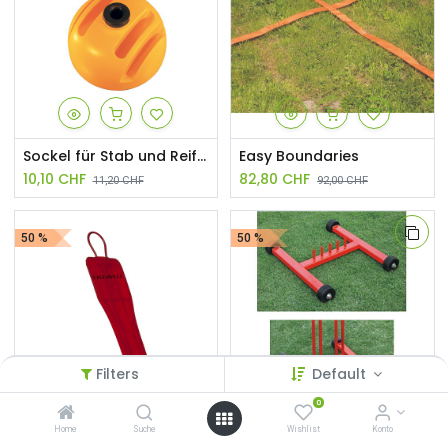
Sockel für Stab und Reifen
Easy Boundaries
10,10
CHF
82,80
CHF
11,20
CHF
92,00
CHF
50 %
50 %
Filters
Default
0
Dummy aus Metall 160 cm
Sockel für Dummy
Home
Suche
Wishlist
Konto