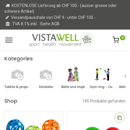
KOSTENLOSE Lieferung ab CHF 100.- (ausser grosse oder
schwere Artikel)
Versandpauschale von CHF 9.- unter CHF 100.-
TVA 8.1% inkl.
Siehe AGB
0
Kategories
Taktile & propriozeptive Stimulation
Sitzbälle
Bälle und Hüpftiere
Gym ring - Overball
Bälle U
Shop
145 Produkte gefunden