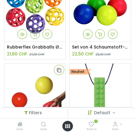
Rubberflex Grabballs Ø12 cm / pro Paar
Set von 4 Schaumstoff-Bällen Ø 7cm
21,60
CHF
22,50
CHF
24,00
CHF
25,00
CHF
Neuheit
Filters
Default
0
Schaumstoffball
ARK Kaustein
Home
Suche
Wishlist
Konto